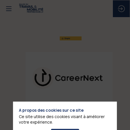
CAREERNEXT
Stand
:
E09
A propos des cookies sur ce site
Ce site utilise des cookies visant à améliorer
Description
votre expérience.
Demander un RDV personnalisé