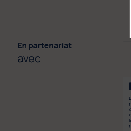
En partenariat
avec
L
p
d
l
r