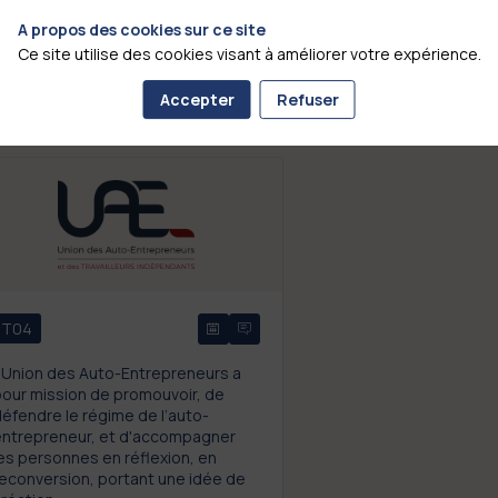
A propos des cookies sur ce site
Ce site utilise des cookies visant à améliorer votre expérience.
Accepter
Refuser
T04
’Union des Auto-Entrepreneurs a
our mission de promouvoir, de
éfendre le régime de l’auto-
entrepreneur, et d'accompagner
es personnes en réflexion, en
econversion, portant une idée de