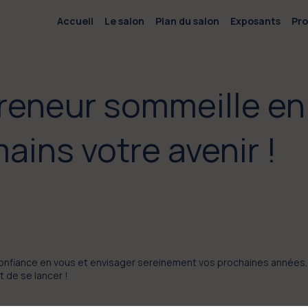
Accueil
Le salon
Plan du salon
Exposants
Pr
reneur sommeille en 
ains votre avenir !
confiance en vous et envisager sereinement vos prochaines années.
 de se lancer !