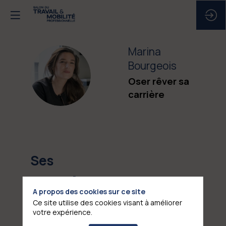
Marina
Bourgeois
MB
Oser rêver sa
carrière
Ses
sessions
A
A propos des cookies sur ce site
Ce site utilise des cookies visant à améliorer
Retrouvez la liste de toutes les sessions
votre expérience.
présentées par ce speaker pour ne manquer
j