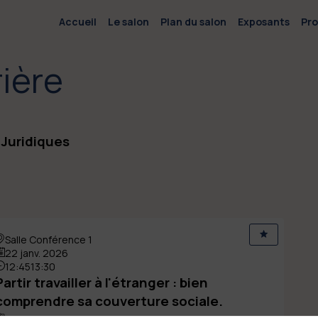
Accueil
Le salon
Plan du salon
Exposants
Pr
rière
 Juridiques
Salle Conférence 1
22 janv. 2026
12:45
13:30
Partir travailler à l'étranger : bien
comprendre sa couverture sociale.