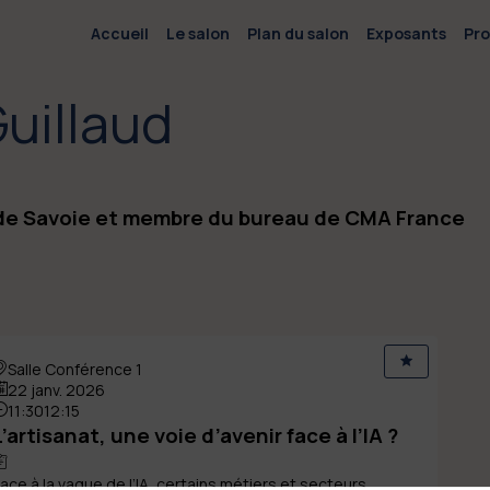
Accueil
Le salon
Plan du salon
Exposants
Pr
uillaud
de Savoie et membre du bureau de CMA France
Salle Conférence 1
22 janv. 2026
11:30
12:15
L’artisanat, une voie d’avenir face à l’IA ?
ace à la vague de l’IA, certains métiers et secteurs