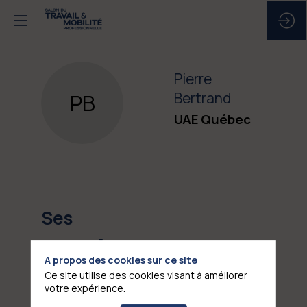
Pierre
PB
Bertrand
UAE Québec
Ses
sessions
S
A propos des cookies sur ce site
Ce site utilise des cookies visant à améliorer
Retrouvez la liste de toutes les sessions
votre expérience.
présentées par ce speaker pour ne manquer